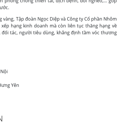
h phòng chống thiên tai, dịch bệnh, đói nghèo,… góp
nước.
g vàng, Tập đoàn Ngọc Diệp và Công ty Cổ phần Nhôm
 xếp hạng kinh doanh mà còn liên tục thăng hạng về
 đối tác, người tiêu dùng, khẳng định tầm vóc thương
 Nội
 Hưng Yên
N