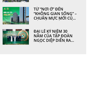
HOÀN THIỆN TỪ
NHỮNG GIÁ TRỊ BỀN
TỪ “NƠI Ở” ĐẾN
VỮNG BỞI
“KHÔNG GIAN SỐNG” –
NGOCDIEPWINDOW
CHUẨN MỰC MỚI CỦA
CÁC CÔNG TRÌNH HIỆN
ĐẠI
ĐẠI LỄ KỶ NIỆM 30
NĂM CỦA TẬP ĐOÀN
NGỌC DIỆP DIỄN RA
THÀNH CÔNG TỐT ĐẸP