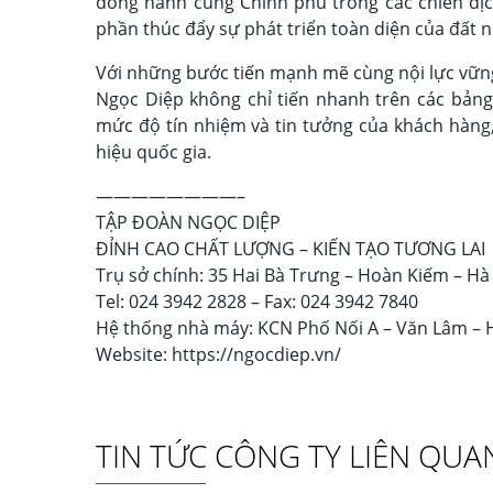
đồng hành cùng Chính phủ trong các chiến dịc
phần thúc đẩy sự phát triển toàn diện của đất 
Với những bước tiến mạnh mẽ cùng nội lực vữn
Ngọc Diệp không chỉ tiến nhanh trên các bảng
mức độ tín nhiệm và tin tưởng của khách hàng,
hiệu quốc gia.
————————–
TẬP ĐOÀN NGỌC DIỆP
ĐỈNH CAO CHẤT LƯỢNG – KIẾN TẠO TƯƠNG LAI
Trụ sở chính: 35 Hai Bà Trưng – Hoàn Kiếm – Hà
Tel: 024 3942 2828 – Fax: 024 3942 7840
Hệ thống nhà máy: KCN Phố Nối A – Văn Lâm –
Website:
https://ngocdiep.vn/
TIN TỨC CÔNG TY LIÊN QUA