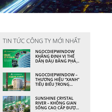
TIN TỨC CÔNG TY MỚI NHẤT
NGOCDIEPWINDOW
KHẲNG ĐỊNH VỊ THẾ
DẪN ĐẦU BẰNG PHÁT
TRIỂN CÔNG NGHỆ VÀ
NĂNG LỰC SẢN XUẤT
NGOCDIEPWINDOW –
THƯƠNG HIỆU “XANH”
TIÊU BIỂU TRONG
NGÀNH CỬA NHÔM &
VÁCH MẶT DỰNG
SUNSHINE CRYSTAL
RIVER – KHÔNG GIAN
SỐNG CAO CẤP ĐƯỢC