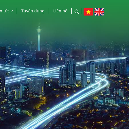
in tức
Tuyển dụng
Liên hệ
n tức công ty
o chí nói về chúng tôi