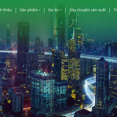
i thiệu
Sản phẩm
Dự án
Dây chuyền sản xuất
T
Cửa nhôm
Công trình nhà nước
Ti
Vách mặt dựng
Công trình cao tầng
Bá
Lan can, mái kính, lam
Biệt thự, villa, khác
nhôm