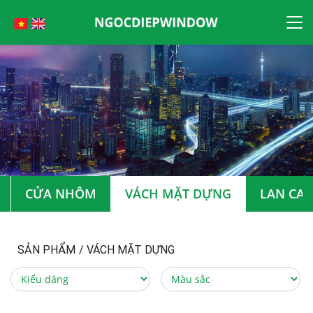
Skip
to
content
CỬA NHÔM
VÁCH MẶT DỰNG
LAN CAN
SẢN PHẨM
/
VÁCH MẶT DỰNG