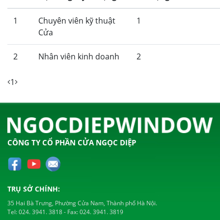
1
Chuyên viên kỹ thuật
1
Cửa
2
Nhân viên kinh doanh
2
1
CÔNG TY CỔ PHẦN CỬA NGỌC DIỆP
TRỤ SỞ CHÍNH:
35 Hai Bà Trưng, Phường Cửa Nam, Thành phố Hà Nội.
Tel:
024. 3941. 3818
- Fax:
024. 3941. 3819