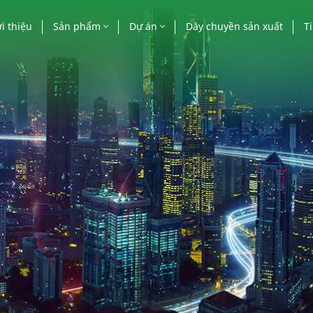
i thiệu
Sản phẩm
Dự án
Dây chuyền sản xuất
T
Cửa nhôm
Công trình nhà nước
Ti
Vách mặt dựng
Công trình cao tầng
Bá
Lan can, mái kính, lam
Biệt thự, villa, khác
nhôm