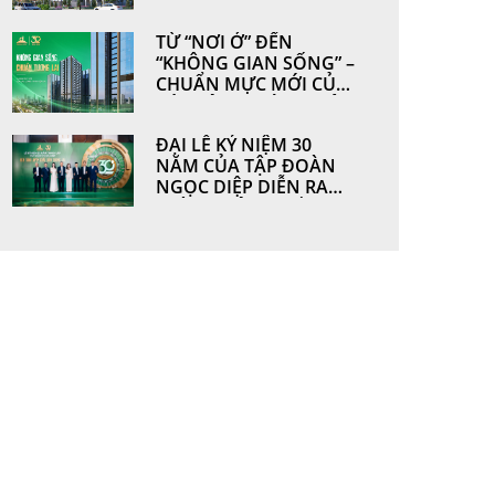
HOÀN THIỆN TỪ
NHỮNG GIÁ TRỊ BỀN
TỪ “NƠI Ở” ĐẾN
VỮNG BỞI
“KHÔNG GIAN SỐNG” –
NGOCDIEPWINDOW
CHUẨN MỰC MỚI CỦA
CÁC CÔNG TRÌNH HIỆN
ĐẠI
ĐẠI LỄ KỶ NIỆM 30
NĂM CỦA TẬP ĐOÀN
NGỌC DIỆP DIỄN RA
THÀNH CÔNG TỐT ĐẸP