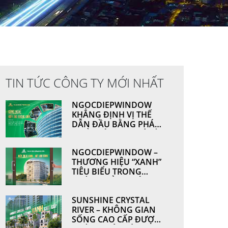
TIN TỨC CÔNG TY MỚI NHẤT
NGOCDIEPWINDOW
KHẲNG ĐỊNH VỊ THẾ
DẪN ĐẦU BẰNG PHÁT
TRIỂN CÔNG NGHỆ VÀ
NĂNG LỰC SẢN XUẤT
NGOCDIEPWINDOW –
THƯƠNG HIỆU “XANH”
TIÊU BIỂU TRONG
NGÀNH CỬA NHÔM &
VÁCH MẶT DỰNG
SUNSHINE CRYSTAL
RIVER – KHÔNG GIAN
SỐNG CAO CẤP ĐƯỢC