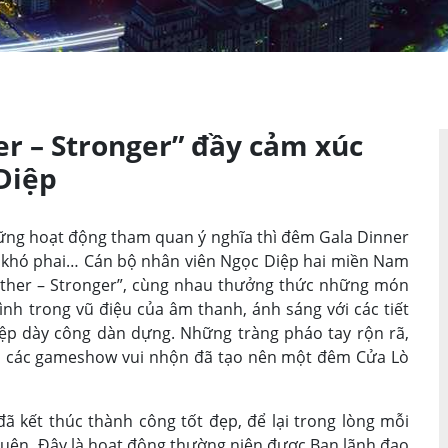
r – Stronger” đầy cảm xúc
Diệp
ững hoạt động tham quan ý nghĩa thì đêm Gala Dinner
n khó phai… Cán bộ nhân viên Ngọc Diệp hai miền Nam
gether – Stronger”, cùng nhau thưởng thức những món
ình trong vũ điệu của âm thanh, ánh sáng với các tiết
ệp dày công dàn dựng. Những tràng pháo tay rộn rã,
ia các gameshow vui nhộn đã tạo nên một đêm Cửa Lò
đã kết thúc thành công tốt đẹp, để lại trong lòng mỗi
ên. Đây là hoạt động thường niên được Ban lãnh đạo