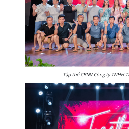
Tập thể CBNV Công ty TNHH TM