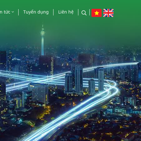
in tức
Tuyển dụng
Liên hệ
n tức công ty
o chí nói về chúng tôi