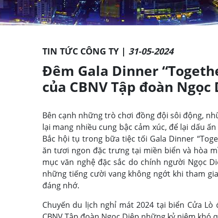
TIN TỨC CÔNG TY |
31-05-2024
Đêm Gala Dinner “Togethe
của CBNV Tập đoàn Ngọc 
Bên cạnh những trò chơi đồng đội sôi động, nh
lại mang nhiều cung bậc cảm xúc, để lại dấu ấ
Bắc hội tụ trong bữa tiệc tối Gala Dinner “To
ăn tươi ngon đặc trưng tại miền biển và hòa m
mục văn nghệ đặc sắc do chính người Ngọc Di
những tiếng cười vang không ngớt khi tham g
đáng nhớ.
Chuyến du lịch nghỉ mát 2024 tại biển Cửa Lò 
CBNV Tập đoàn Ngọc Diệp những kỷ niệm khó qu