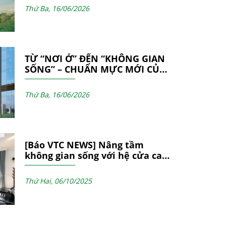
MẶT DỰNG
Thứ Ba, 16/06/2026
TỪ “NƠI Ở” ĐẾN “KHÔNG GIAN
SỐNG” – CHUẨN MỰC MỚI CỦA
CÁC CÔNG TRÌNH HIỆN ĐẠI
Thứ Ba, 16/06/2026
[Báo VTC NEWS] Nâng tầm
không gian sống với hệ cửa cao
cấp D-PRO của NgocDiepWindow
Thứ Hai, 06/10/2025