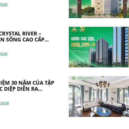
SẢN XUẤT
2026
RYSTAL RIVER –
N SỐNG CAO CẤP
N THIỆN TỪ NHỮNG
N VỮNG BỞI
2026
WINDOW
NIỆM 30 NĂM CỦA TẬP
 DIỆP DIỄN RA
G TỐT ĐẸP
/2026