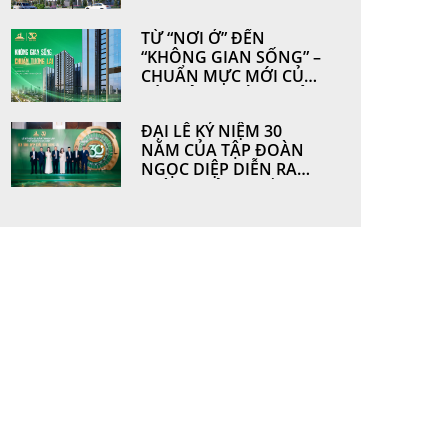
HOÀN THIỆN TỪ
NHỮNG GIÁ TRỊ BỀN
TỪ “NƠI Ở” ĐẾN
VỮNG BỞI
“KHÔNG GIAN SỐNG” –
NGOCDIEPWINDOW
CHUẨN MỰC MỚI CỦA
CÁC CÔNG TRÌNH HIỆN
ĐẠI
ĐẠI LỄ KỶ NIỆM 30
NĂM CỦA TẬP ĐOÀN
NGỌC DIỆP DIỄN RA
THÀNH CÔNG TỐT ĐẸP