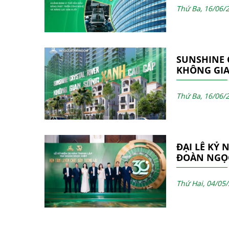
NĂNG LỰC 
Thứ Ba, 16/06/
SUNSHINE C
KHÔNG GIA
ĐƯỢC HOÀ
GIÁ TRỊ BỀ
Thứ Ba, 16/06/
NGOCDIEP
ĐẠI LỄ KỶ 
ĐOÀN NGỌC
THÀNH CÔN
Thứ Hai, 04/05