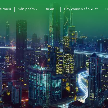
i thiệu
Sản phẩm
Dự án
Dây chuyền sản xuất
T
Cửa nhôm
Công trình nhà nước
Ti
Vách mặt dựng
Công trình cao tầng
Bá
Lan can, mái kính, lam
Biệt thự, villa, khác
nhôm