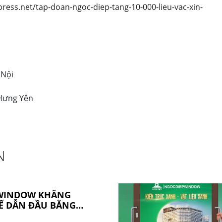
press.net/tap-doan-ngoc-diep-tang-10-000-lieu-vac-xin-
 Nội
 Hưng Yên
N
WINDOW KHẲNG
HẾ DẪN ĐẦU BẰNG
N CÔNG NGHỆ VÀ