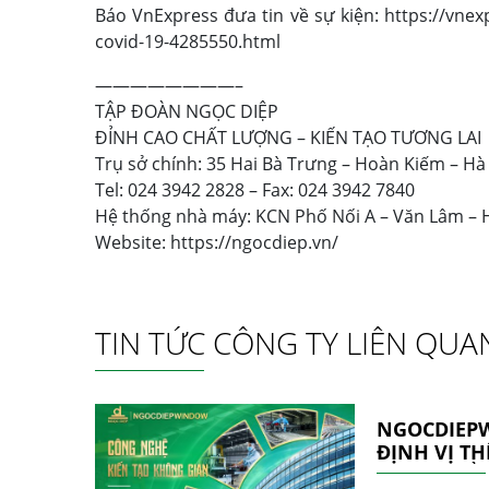
Báo VnExpress đưa tin về sự kiện:
https://vnex
covid-19-4285550.html
————————–
TẬP ĐOÀN NGỌC DIỆP
ĐỈNH CAO CHẤT LƯỢNG – KIẾN TẠO TƯƠNG LAI
Trụ sở chính: 35 Hai Bà Trưng – Hoàn Kiếm – Hà
Tel: 024 3942 2828 – Fax: 024 3942 7840
Hệ thống nhà máy: KCN Phố Nối A – Văn Lâm –
Website:
https://ngocdiep.vn/
TIN TỨC CÔNG TY LIÊN QUA
NGOCDIEP
ĐỊNH VỊ T
PHÁT TRIỂ