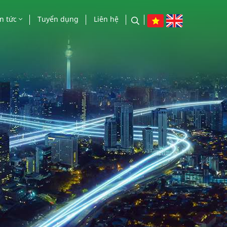
in tức
Tuyển dụng
Liên hệ
n tức công ty
o chí nói về chúng tôi