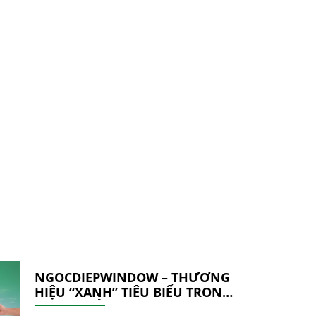
NGOCDIEPWINDOW – THƯƠNG
HIỆU “XANH” TIÊU BIỂU TRONG
NGÀNH CỬA NHÔM & VÁCH