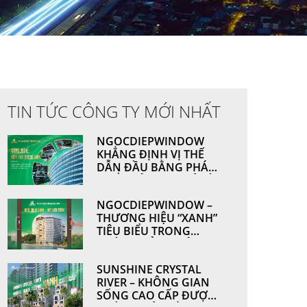
TIN TỨC CÔNG TY MỚI NHẤT
NGOCDIEPWINDOW
KHẲNG ĐỊNH VỊ THẾ
DẪN ĐẦU BẰNG PHÁT
TRIỂN CÔNG NGHỆ VÀ
NĂNG LỰC SẢN XUẤT
NGOCDIEPWINDOW –
THƯƠNG HIỆU “XANH”
TIÊU BIỂU TRONG
NGÀNH CỬA NHÔM &
VÁCH MẶT DỰNG
SUNSHINE CRYSTAL
RIVER – KHÔNG GIAN
SỐNG CAO CẤP ĐƯỢC