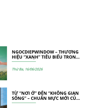
NGOCDIEPWINDOW – THƯƠNG
HIỆU “XANH” TIÊU BIỂU TRONG
NGÀNH CỬA NHÔM & VÁCH
MẶT DỰNG
Thứ Ba, 16/06/2026
TỪ “NƠI Ở” ĐẾN “KHÔNG GIAN
SỐNG” – CHUẨN MỰC MỚI CỦA
CÁC CÔNG TRÌNH HIỆN ĐẠI