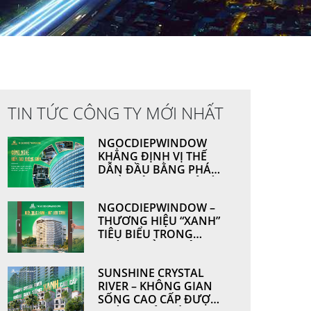
TIN TỨC CÔNG TY MỚI NHẤT
NGOCDIEPWINDOW
KHẲNG ĐỊNH VỊ THẾ
DẪN ĐẦU BẰNG PHÁT
TRIỂN CÔNG NGHỆ VÀ
NĂNG LỰC SẢN XUẤT
NGOCDIEPWINDOW –
THƯƠNG HIỆU “XANH”
TIÊU BIỂU TRONG
NGÀNH CỬA NHÔM &
VÁCH MẶT DỰNG
SUNSHINE CRYSTAL
RIVER – KHÔNG GIAN
SỐNG CAO CẤP ĐƯỢC