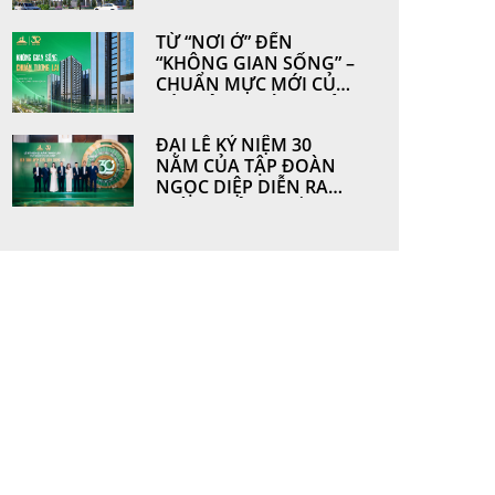
HOÀN THIỆN TỪ
NHỮNG GIÁ TRỊ BỀN
TỪ “NƠI Ở” ĐẾN
VỮNG BỞI
“KHÔNG GIAN SỐNG” –
NGOCDIEPWINDOW
CHUẨN MỰC MỚI CỦA
CÁC CÔNG TRÌNH HIỆN
ĐẠI
ĐẠI LỄ KỶ NIỆM 30
NĂM CỦA TẬP ĐOÀN
NGỌC DIỆP DIỄN RA
THÀNH CÔNG TỐT ĐẸP