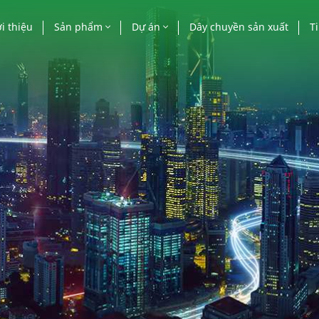
i thiệu
Sản phẩm
Dự án
Dây chuyền sản xuất
T
Cửa nhôm
Công trình nhà nước
Ti
Vách mặt dựng
Công trình cao tầng
Bá
Lan can, mái kính, lam
Biệt thự, villa, khác
nhôm