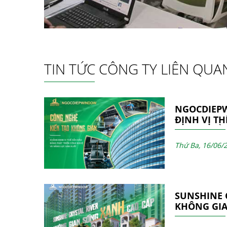
TIN TỨC CÔNG TY LIÊN QUA
NGOCDIEP
ĐỊNH VỊ T
PHÁT TRIỂ
NĂNG LỰC 
Thứ Ba, 16/06/
SUNSHINE C
KHÔNG GIA
ĐƯỢC HOÀ