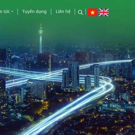
in tức
Tuyển dụng
Liên hệ
n tức công ty
o chí nói về chúng tôi