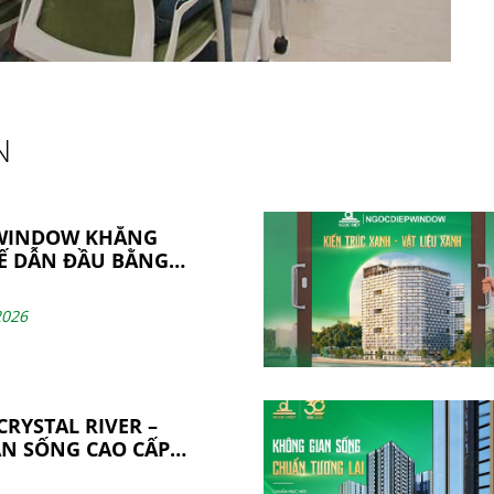
N
WINDOW KHẲNG
HẾ DẪN ĐẦU BẰNG
N CÔNG NGHỆ VÀ
SẢN XUẤT
2026
RYSTAL RIVER –
N SỐNG CAO CẤP
N THIỆN TỪ NHỮNG