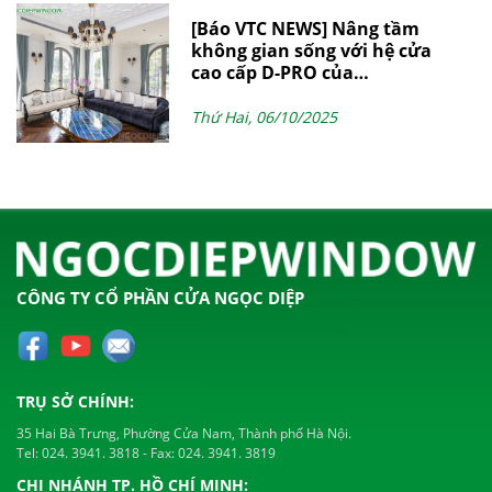
[Báo VTC NEWS] Nâng tầm
không gian sống với hệ cửa
cao cấp D-PRO của
NgocDiepWindow
Thứ Hai, 06/10/2025
CÔNG TY CỔ PHẦN CỬA NGỌC DIỆP
TRỤ SỞ CHÍNH:
35 Hai Bà Trưng, Phường Cửa Nam, Thành phố Hà Nội.
Tel:
024. 3941. 3818
- Fax:
024. 3941. 3819
CHI NHÁNH TP. HỒ CHÍ MINH: