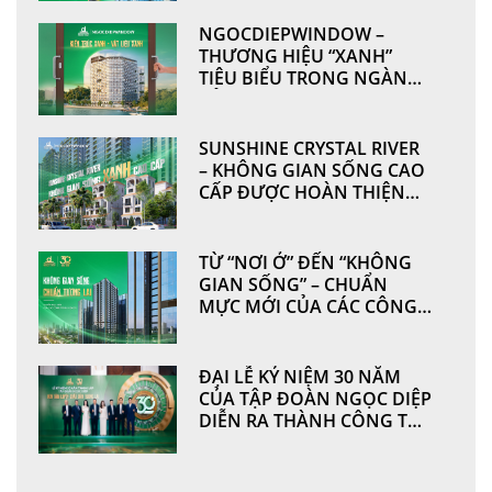
SẢN XUẤT
NGOCDIEPWINDOW –
THƯƠNG HIỆU “XANH”
TIÊU BIỂU TRONG NGÀNH
CỬA NHÔM & VÁCH MẶT
DỰNG
SUNSHINE CRYSTAL RIVER
– KHÔNG GIAN SỐNG CAO
CẤP ĐƯỢC HOÀN THIỆN
TỪ NHỮNG GIÁ TRỊ BỀN
VỮNG BỞI
NGOCDIEPWINDOW
TỪ “NƠI Ở” ĐẾN “KHÔNG
GIAN SỐNG” – CHUẨN
MỰC MỚI CỦA CÁC CÔNG
TRÌNH HIỆN ĐẠI
ĐẠI LỄ KỶ NIỆM 30 NĂM
CỦA TẬP ĐOÀN NGỌC DIỆP
DIỄN RA THÀNH CÔNG TỐT
ĐẸP