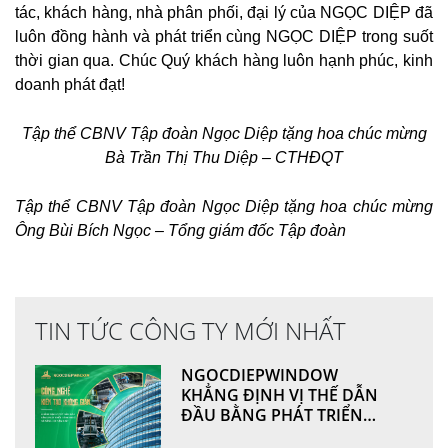
tác, khách hàng, nhà phân phối, đại lý của NGỌC DIỆP đã
luôn đồng hành và phát triển cùng NGỌC DIỆP trong suốt
thời gian qua. Chúc Quý khách hàng luôn hạnh phúc, kinh
doanh phát đạt!
Tập thể CBNV Tập đoàn Ngọc Diệp tặng hoa chúc mừng
Bà Trần Thị Thu Diệp – CTHĐQT
Tập thể CBNV Tập đoàn Ngọc Diệp tặng hoa chúc mừng
Ông Bùi Bích Ngọc – Tổng giám đốc Tập đoàn
TIN TỨC CÔNG TY MỚI NHẤT
NGOCDIEPWINDOW
KHẲNG ĐỊNH VỊ THẾ DẪN
ĐẦU BẰNG PHÁT TRIỂN
CÔNG NGHỆ VÀ NĂNG LỰC