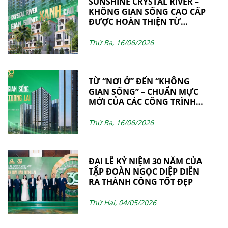
SUNSHINE CRYSTAL RIVER –
KHÔNG GIAN SỐNG CAO CẤP
ĐƯỢC HOÀN THIỆN TỪ
NHỮNG GIÁ TRỊ BỀN VỮNG
BỞI NGOCDIEPWINDOW
Thứ Ba, 16/06/2026
TỪ “NƠI Ở” ĐẾN “KHÔNG
GIAN SỐNG” – CHUẨN MỰC
MỚI CỦA CÁC CÔNG TRÌNH
HIỆN ĐẠI
Thứ Ba, 16/06/2026
ĐẠI LỄ KỶ NIỆM 30 NĂM CỦA
TẬP ĐOÀN NGỌC DIỆP DIỄN
RA THÀNH CÔNG TỐT ĐẸP
Thứ Hai, 04/05/2026