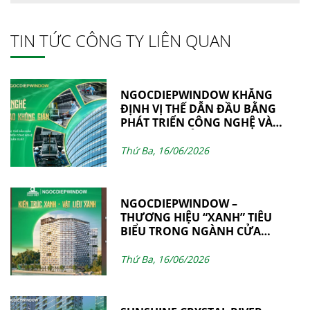
TIN TỨC CÔNG TY LIÊN QUAN
NGOCDIEPWINDOW KHẲNG
ĐỊNH VỊ THẾ DẪN ĐẦU BẰNG
PHÁT TRIỂN CÔNG NGHỆ VÀ
NĂNG LỰC SẢN XUẤT
Thứ Ba, 16/06/2026
NGOCDIEPWINDOW –
THƯƠNG HIỆU “XANH” TIÊU
BIỂU TRONG NGÀNH CỬA
NHÔM & VÁCH MẶT DỰNG
Thứ Ba, 16/06/2026