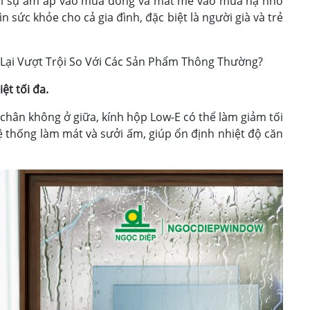
lại sự ấm áp vào mùa đông và mát mẻ vào mùa hạ nhờ
n sức khỏe cho cả gia đình, đặc biệt là người già và trẻ
 Lại Vượt Trội So Với Các Sản Phẩm Thông Thường?
ệt tối đa.
p chân không ở giữa, kính hộp Low-E có thể làm giảm tối
ệ thống làm mát và sưởi ấm, giúp ổn định nhiệt độ căn