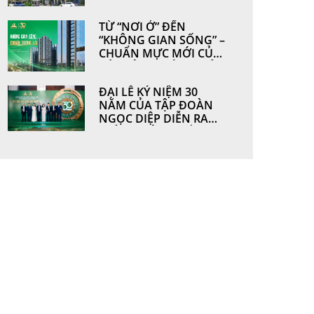
HOÀN THIỆN TỪ
NHỮNG GIÁ TRỊ BỀN
TỪ “NƠI Ở” ĐẾN
VỮNG BỞI
“KHÔNG GIAN SỐNG” –
NGOCDIEPWINDOW
CHUẨN MỰC MỚI CỦA
CÁC CÔNG TRÌNH HIỆN
ĐẠI
ĐẠI LỄ KỶ NIỆM 30
NĂM CỦA TẬP ĐOÀN
NGỌC DIỆP DIỄN RA
THÀNH CÔNG TỐT ĐẸP