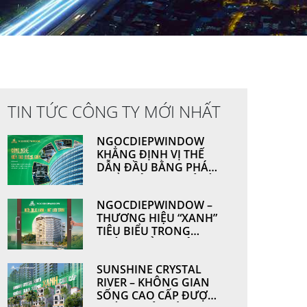
TIN TỨC CÔNG TY MỚI NHẤT
NGOCDIEPWINDOW
KHẲNG ĐỊNH VỊ THẾ
DẪN ĐẦU BẰNG PHÁT
TRIỂN CÔNG NGHỆ VÀ
NĂNG LỰC SẢN XUẤT
NGOCDIEPWINDOW –
THƯƠNG HIỆU “XANH”
TIÊU BIỂU TRONG
NGÀNH CỬA NHÔM &
VÁCH MẶT DỰNG
SUNSHINE CRYSTAL
RIVER – KHÔNG GIAN
SỐNG CAO CẤP ĐƯỢC