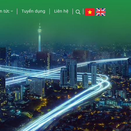
in tức
Tuyển dụng
Liên hệ
n tức công ty
o chí nói về chúng tôi