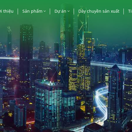
i thiệu
Sản phẩm
Dự án
Dây chuyền sản xuất
T
Cửa nhôm
Công trình nhà nước
Ti
Vách mặt dựng
Công trình cao tầng
Bá
Lan can, mái kính, lam
Biệt thự, villa, khác
nhôm