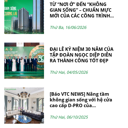
TỪ “NƠI Ở” ĐẾN “KHÔNG
GIAN SỐNG” – CHUẨN MỰC
MỚI CỦA CÁC CÔNG TRÌNH
HIỆN ĐẠI
Thứ Ba, 16/06/2026
ĐẠI LỄ KỶ NIỆM 30 NĂM CỦA
TẬP ĐOÀN NGỌC DIỆP DIỄN
RA THÀNH CÔNG TỐT ĐẸP
Thứ Hai, 04/05/2026
[Báo VTC NEWS] Nâng tầm
không gian sống với hệ cửa
cao cấp D-PRO của
NgocDiepWindow
Thứ Hai, 06/10/2025