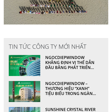
TIN TỨC CÔNG TY MỚI NHẤT
NGOCDIEPWINDOW
KHẲNG ĐỊNH VỊ THẾ DẪN
ĐẦU BẰNG PHÁT TRIỂN
CÔNG NGHỆ VÀ NĂNG LỰC
SẢN XUẤT
NGOCDIEPWINDOW –
THƯƠNG HIỆU “XANH”
TIÊU BIỂU TRONG NGÀNH
CỬA NHÔM & VÁCH MẶT
DỰNG
SUNSHINE CRYSTAL RIVER