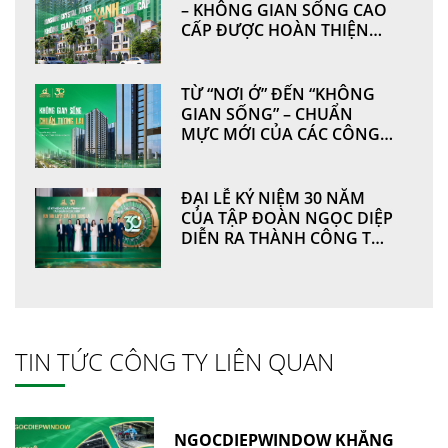
– KHÔNG GIAN SỐNG CAO
CẤP ĐƯỢC HOÀN THIỆN
TỪ NHỮNG GIÁ TRỊ BỀN
VỮNG BỞI
NGOCDIEPWINDOW
TỪ “NƠI Ở” ĐẾN “KHÔNG
GIAN SỐNG” – CHUẨN
MỰC MỚI CỦA CÁC CÔNG
TRÌNH HIỆN ĐẠI
ĐẠI LỄ KỶ NIỆM 30 NĂM
CỦA TẬP ĐOÀN NGỌC DIỆP
DIỄN RA THÀNH CÔNG TỐT
ĐẸP
TIN TỨC CÔNG TY LIÊN QUAN
NGOCDIEPWINDOW KHẲNG