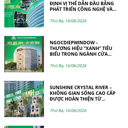
ĐỊNH VỊ THẾ DẪN ĐẦU BẰNG
PHÁT TRIỂN CÔNG NGHỆ VÀ
NĂNG LỰC SẢN XUẤT
Thứ Ba, 16/06/2026
NGOCDIEPWINDOW –
THƯƠNG HIỆU “XANH” TIÊU
BIỂU TRONG NGÀNH CỬA
NHÔM & VÁCH MẶT DỰNG
Thứ Ba, 16/06/2026
SUNSHINE CRYSTAL RIVER –
KHÔNG GIAN SỐNG CAO CẤP
ĐƯỢC HOÀN THIỆN TỪ
NHỮNG GIÁ TRỊ BỀN VỮNG
BỞI NGOCDIEPWINDOW
Thứ Ba, 16/06/2026