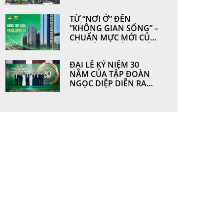
HOÀN THIỆN TỪ
NHỮNG GIÁ TRỊ BỀN
TỪ “NƠI Ở” ĐẾN
VỮNG BỞI
“KHÔNG GIAN SỐNG” –
NGOCDIEPWINDOW
CHUẨN MỰC MỚI CỦA
CÁC CÔNG TRÌNH HIỆN
ĐẠI
ĐẠI LỄ KỶ NIỆM 30
NĂM CỦA TẬP ĐOÀN
NGỌC DIỆP DIỄN RA
THÀNH CÔNG TỐT ĐẸP