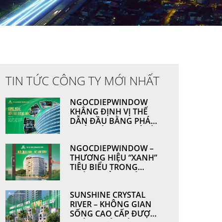
TIN TỨC CÔNG TY MỚI NHẤT
NGOCDIEPWINDOW
KHẲNG ĐỊNH VỊ THẾ
DẪN ĐẦU BẰNG PHÁT
TRIỂN CÔNG NGHỆ VÀ
NĂNG LỰC SẢN XUẤT
NGOCDIEPWINDOW –
THƯƠNG HIỆU “XANH”
TIÊU BIỂU TRONG
NGÀNH CỬA NHÔM &
VÁCH MẶT DỰNG
SUNSHINE CRYSTAL
RIVER – KHÔNG GIAN
SỐNG CAO CẤP ĐƯỢC