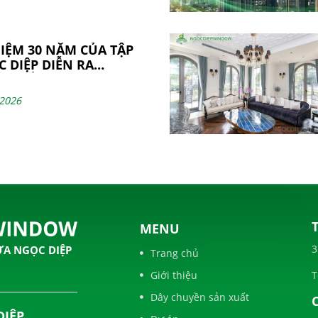
NIỆM 30 NĂM CỦA TẬP
 DIỆP DIỄN RA
G TỐT ĐẸP
/2026
MENU
3
ỬA NGỌC DIỆP
Trang chủ
Giới thiệu
T
Dây chuyền sản xuất
DIỆP