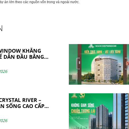
dự án lớn theo các nguồn vốn trong và ngoài nước.
N
WINDOW KHẲNG
HẾ DẪN ĐẦU BẰNG
N CÔNG NGHỆ VÀ
SẢN XUẤT
2026
RYSTAL RIVER –
N SỐNG CAO CẤP
N THIỆN TỪ NHỮNG
N VỮNG BỞI
2026
WINDOW