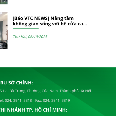
[Báo VTC NEWS] Nâng tầm
không gian sống với hệ cửa cao
cấp D-PRO của NgocDiepWindow
Thứ Hai, 06/10/2025
TRỤ SỞ CHÍNH:
5 Hai Bà Trưng, Phường Cửa Nam, Thành phố Hà Nội.
el:
024. 3941. 3818
- Fax:
024. 3941. 3819
CHI NHÁNH TP. HỒ CHÍ MINH: