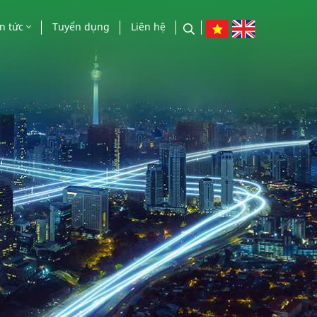
in tức
Tuyển dụng
Liên hệ
n tức công ty
o chí nói về chúng tôi