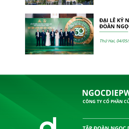
ĐẠI LỄ KỶ 
ĐOÀN NGỌC
THÀNH CÔN
Thứ Hai, 04/05
CÔNG TY CỔ PHẦN C
TẬP ĐOÀN NGỌC 