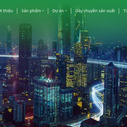
i thiệu
Sản phẩm
Dự án
Dây chuyền sản xuất
T
Cửa nhôm
Công trình nhà nước
Ti
Vách mặt dựng
Công trình cao tầng
Bá
Lan can, mái kính, lam
Biệt thự, villa, khác
nhôm