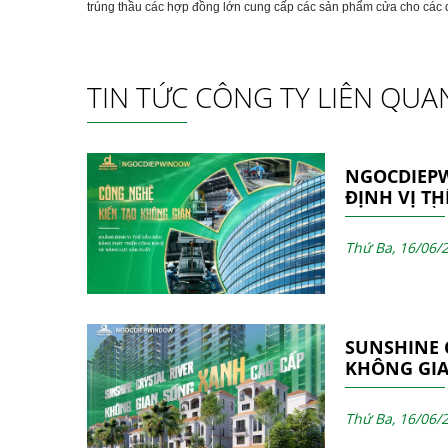
trúng thầu các hợp đồng lớn cung cấp các sản phẩm cửa cho các 
TIN TỨC CÔNG TY LIÊN QUA
NGOCDIEP
ĐỊNH VỊ T
PHÁT TRIỂ
NĂNG LỰC 
Thứ Ba, 16/06/
SUNSHINE C
KHÔNG GIA
ĐƯỢC HOÀ
GIÁ TRỊ BỀ
Thứ Ba, 16/06/
NGOCDIEP