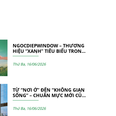
NGOCDIEPWINDOW – THƯƠNG
HIỆU “XANH” TIÊU BIỂU TRONG
NGÀNH CỬA NHÔM & VÁCH
MẶT DỰNG
Thứ Ba, 16/06/2026
TỪ “NƠI Ở” ĐẾN “KHÔNG GIAN
SỐNG” – CHUẨN MỰC MỚI CỦA
CÁC CÔNG TRÌNH HIỆN ĐẠI
Thứ Ba, 16/06/2026