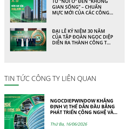
TỪ “NƠI Ở” ĐẾN “KHÔNG
GIAN SỐNG” – CHUẨN
MỰC MỚI CỦA CÁC CÔNG
TRÌNH HIỆN ĐẠI
ĐẠI LỄ KỶ NIỆM 30 NĂM
CỦA TẬP ĐOÀN NGỌC DIỆP
DIỄN RA THÀNH CÔNG TỐT
ĐẸP
TIN TỨC CÔNG TY LIÊN QUAN
NGOCDIEPWINDOW KHẲNG
ĐỊNH VỊ THẾ DẪN ĐẦU BẰNG
PHÁT TRIỂN CÔNG NGHỆ VÀ
NĂNG LỰC SẢN XUẤT
Thứ Ba, 16/06/2026