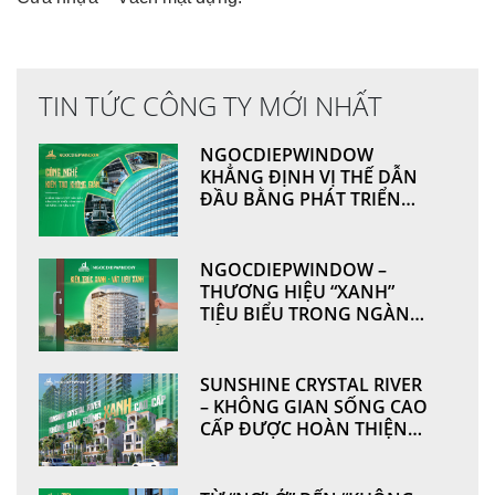
TIN TỨC CÔNG TY MỚI NHẤT
NGOCDIEPWINDOW
KHẲNG ĐỊNH VỊ THẾ DẪN
ĐẦU BẰNG PHÁT TRIỂN
CÔNG NGHỆ VÀ NĂNG LỰC
SẢN XUẤT
NGOCDIEPWINDOW –
THƯƠNG HIỆU “XANH”
TIÊU BIỂU TRONG NGÀNH
CỬA NHÔM & VÁCH MẶT
DỰNG
SUNSHINE CRYSTAL RIVER
– KHÔNG GIAN SỐNG CAO
CẤP ĐƯỢC HOÀN THIỆN
TỪ NHỮNG GIÁ TRỊ BỀN
VỮNG BỞI
NGOCDIEPWINDOW