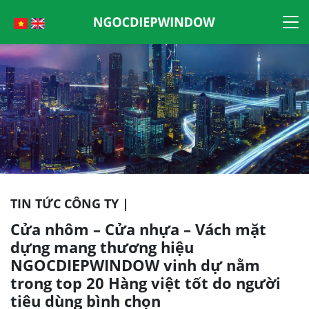
Skip
to
content
TIN TỨC CÔNG TY |
Cửa nhôm – Cửa nhựa – Vách mặt
dựng mang thương hiệu
NGOCDIEPWINDOW vinh dự nằm
trong top 20 Hàng việt tốt do người
tiêu dùng bình chọn