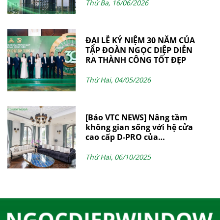
Thứ Ba, 16/06/2026
ĐẠI LỄ KỶ NIỆM 30 NĂM CỦA
TẬP ĐOÀN NGỌC DIỆP DIỄN
RA THÀNH CÔNG TỐT ĐẸP
Thứ Hai, 04/05/2026
[Báo VTC NEWS] Nâng tầm
không gian sống với hệ cửa
cao cấp D-PRO của
NgocDiepWindow
Thứ Hai, 06/10/2025