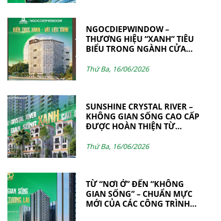
NGOCDIEPWINDOW –
THƯƠNG HIỆU “XANH” TIÊU
BIỂU TRONG NGÀNH CỬA
NHÔM & VÁCH MẶT DỰNG
Thứ Ba, 16/06/2026
SUNSHINE CRYSTAL RIVER –
KHÔNG GIAN SỐNG CAO CẤP
ĐƯỢC HOÀN THIỆN TỪ
NHỮNG GIÁ TRỊ BỀN VỮNG
BỞI NGOCDIEPWINDOW
Thứ Ba, 16/06/2026
TỪ “NƠI Ở” ĐẾN “KHÔNG
GIAN SỐNG” – CHUẨN MỰC
MỚI CỦA CÁC CÔNG TRÌNH
HIỆN ĐẠI