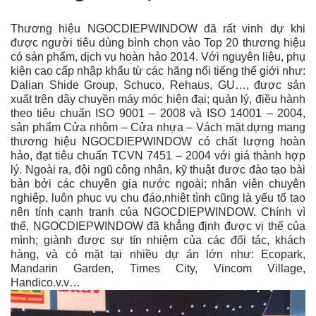
Thương hiệu NGOCDIEPWINDOW đã rất vinh dự khi
được người tiêu dùng bình chọn vào Top 20 thương hiệu
có sản phẩm, dịch vụ hoàn hảo 2014. Với nguyên liệu, phụ
kiện cao cấp nhập khẩu từ các h
ãng
nổi tiếng thế giới như:
Dalian Shide Group, Schuco, Rehaus, GU…, được sản
xuất trên dây chuyền máy móc hiện đại; quản lý, điều hành
theo tiêu chuẩn ISO 9001 – 2008 và ISO 14001 – 2004,
sản phẩm Cửa nhôm – Cửa nhựa – Vách mặt dựng mang
thương hiệu NGOCDIEPWINDOW có chất lượng hoàn
hảo, đạt tiêu chuẩn TCVN 7451 – 2004 với giá thành hợp
lý. Ngoài ra, đội ngũ công nhân, kỹ thuật được đào tạo bài
bản bởi các chuyên gia nước ngoài; nhân viên chuyên
nghiệp, luôn phục vụ chu đáo,nhiệt tình cũng là yếu tố tạo
nên tính cạnh tranh của NGOCDIEPWINDOW. Chính vì
thế, NGOCDIEPWINDOW đã khẳng định được vị thế của
mình; giành được sự tín nhiệm của các đối tác, khách
hàng, và có mặt tại nhiều dự án lớn như: Ecopark,
Mandarin Garden, Times City, Vincom Village,
Handico.v.v…