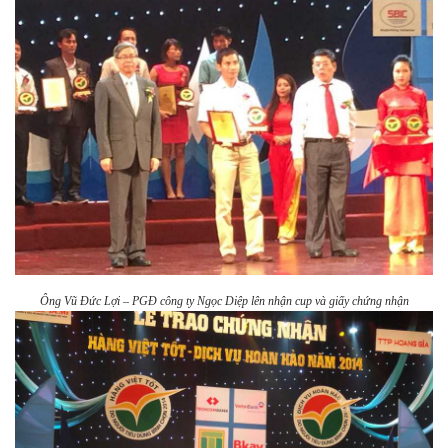
Ông Vũ Đức Lợi – PGĐ công ty Ngọc Diệp lên nhận cup và giấy chứng nhận