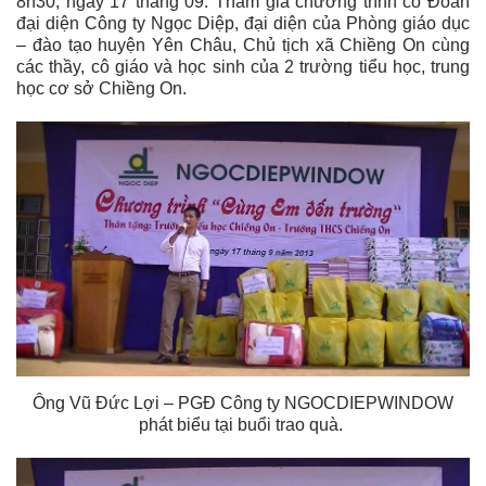
8h30, ngày 17 tháng 09. Tham gia chương trình có Đoàn
đại diện Công ty Ngọc Diệp, đại diện của Phòng giáo dục
– đào tạo huyện Yên Châu, Chủ tịch xã Chiềng On cùng
các thầy, cô giáo và học sinh của 2 trường tiểu học, trung
học cơ sở Chiềng On.
Ông Vũ Đức Lợi – PGĐ Công ty
NGOCDIEPWINDOW
phát biểu tại buổi trao quà.