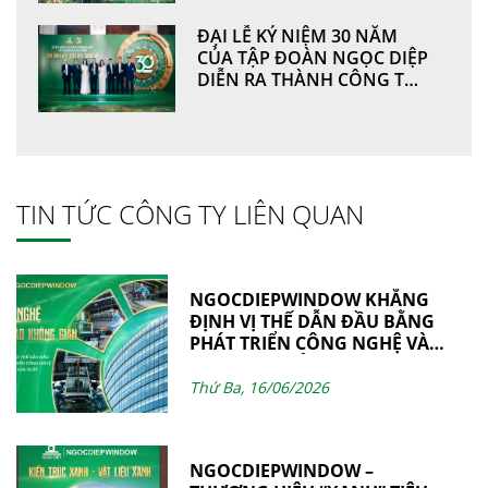
ĐẠI LỄ KỶ NIỆM 30 NĂM
CỦA TẬP ĐOÀN NGỌC DIỆP
DIỄN RA THÀNH CÔNG TỐT
ĐẸP
TIN TỨC CÔNG TY LIÊN QUAN
NGOCDIEPWINDOW KHẲNG
ĐỊNH VỊ THẾ DẪN ĐẦU BẰNG
PHÁT TRIỂN CÔNG NGHỆ VÀ
NĂNG LỰC SẢN XUẤT
Thứ Ba, 16/06/2026
NGOCDIEPWINDOW –