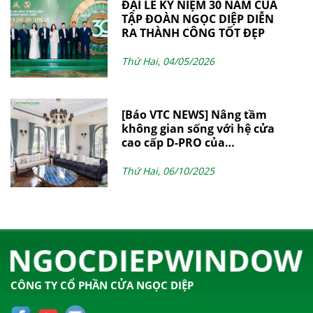
ĐẠI LỄ KỶ NIỆM 30 NĂM CỦA
TẬP ĐOÀN NGỌC DIỆP DIỄN
RA THÀNH CÔNG TỐT ĐẸP
Thứ Hai, 04/05/2026
[Báo VTC NEWS] Nâng tầm
không gian sống với hệ cửa
cao cấp D-PRO của
NgocDiepWindow
Thứ Hai, 06/10/2025
CÔNG TY CỔ PHẦN CỬA NGỌC DIỆP