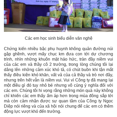
Các em học sinh biểu diễn văn nghệ
Chứng kiến nhiều bậc phụ huynh không quản đường núi
gập ghềnh, vượt mấy chục km đưa con tới dự chương
trình, nhìn những khuôn mặt háo hức, tràn đầy niềm vui
của các em và thầy cô 2 trường, trong lòng chúng tôi lại
dâng lên những cảm xúc khó tả, có chút buồn khi tận mắt
thấy điều kiện khó khăn, vất vả của cả thầy và trò nơi đây,
nhưng trên hết vẫn là niềm vui. Vui vì Công ty đã mang lại
một điều gì đó tuy nhỏ bé nhưng vô cùng ý nghĩa đối với
các em. Chúng tôi hi vọng rằng những món quà này không
chỉ khiến các em thấy ấm áp hơn trong mùa đông sắp tới
mà còn cảm nhận được sự quan tâm của Công ty Ngọc
Diệp nói riêng và của xã hội nói chung để các em có thêm
động lực vượt khó đến trường.