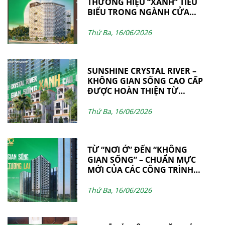
THƯƠNG HIỆU “XANH” TIÊU
BIỂU TRONG NGÀNH CỬA
NHÔM & VÁCH MẶT DỰNG
Thứ Ba, 16/06/2026
SUNSHINE CRYSTAL RIVER –
KHÔNG GIAN SỐNG CAO CẤP
ĐƯỢC HOÀN THIỆN TỪ
NHỮNG GIÁ TRỊ BỀN VỮNG
BỞI NGOCDIEPWINDOW
Thứ Ba, 16/06/2026
TỪ “NƠI Ở” ĐẾN “KHÔNG
GIAN SỐNG” – CHUẨN MỰC
MỚI CỦA CÁC CÔNG TRÌNH
HIỆN ĐẠI
Thứ Ba, 16/06/2026