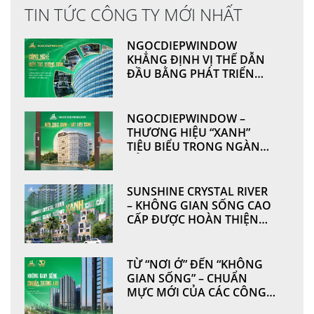
TIN TỨC CÔNG TY MỚI NHẤT
NGOCDIEPWINDOW
KHẲNG ĐỊNH VỊ THẾ DẪN
ĐẦU BẰNG PHÁT TRIỂN
CÔNG NGHỆ VÀ NĂNG LỰC
SẢN XUẤT
NGOCDIEPWINDOW –
THƯƠNG HIỆU “XANH”
TIÊU BIỂU TRONG NGÀNH
CỬA NHÔM & VÁCH MẶT
DỰNG
SUNSHINE CRYSTAL RIVER
– KHÔNG GIAN SỐNG CAO
CẤP ĐƯỢC HOÀN THIỆN
TỪ NHỮNG GIÁ TRỊ BỀN
VỮNG BỞI
NGOCDIEPWINDOW
TỪ “NƠI Ở” ĐẾN “KHÔNG
GIAN SỐNG” – CHUẨN
MỰC MỚI CỦA CÁC CÔNG
TRÌNH HIỆN ĐẠI