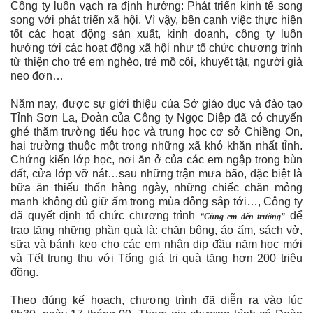
Công ty luôn vạch ra định hướng: Phát triển kinh tế song
song với phát triển xã hội. Vì vậy, bên cạnh việc thực hiện
tốt các hoạt động sản xuất, kinh doanh, công ty luôn
hướng tới các hoạt động xã hội như tổ chức chương trình
từ thiện cho trẻ em nghèo, trẻ mồ côi, khuyết tật, người già
neo đơn…
Năm nay, được sự giới thiệu của Sở giáo dục và đào tạo
Tỉnh Sơn La, Đoàn của Công ty Ngọc Diệp đã có chuyến
ghé thăm trường tiểu học và trung học cơ sở Chiềng On,
hai trường thuộc một trong những xã khó khăn nhất tỉnh.
Chứng kiến lớp học, nơi ăn ở của các em ngập trong bùn
đất, cửa lớp vỡ nát…sau những trận mưa bão, đặc biệt là
bữa ăn thiếu thốn hàng ngày, những chiếc chăn mỏng
manh không đủ giữ ấm trong mùa đông sắp tới…, Công ty
đã quyết định tổ chức chương trình
để
“Cùng em đến trường”
trao tặng những phần quà là: chăn bông, áo ấm, sách vở,
sữa và bánh kẹo cho các em nhân dịp đầu năm học mới
và Tết trung thu với Tổng giá trị quà tặng hơn 200 triệu
đồng.
Theo đúng kế hoạch, chương trình đã diễn ra vào lúc