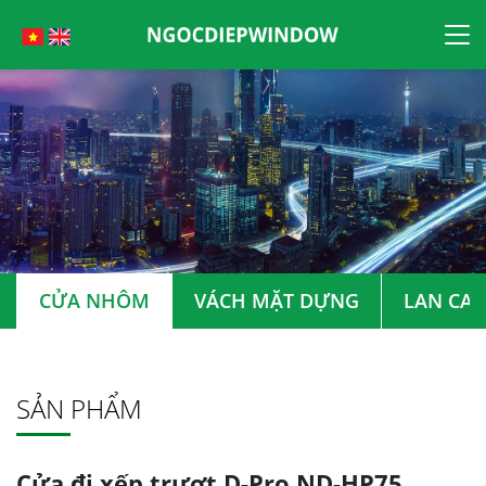
Skip
to
content
CỬA NHÔM
VÁCH MẶT DỰNG
LAN CAN
SẢN PHẨM
Cửa đi xếp trượt D-Pro ND-HP75