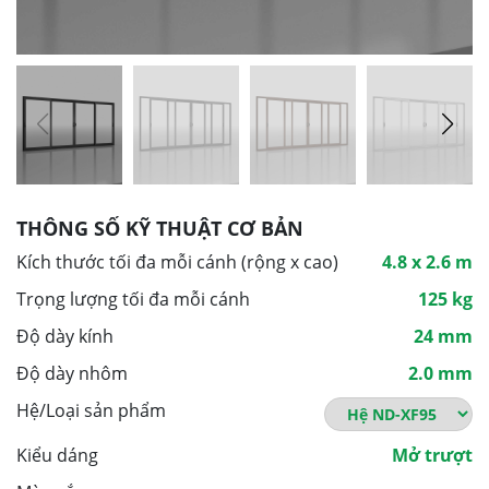
THÔNG SỐ KỸ THUẬT CƠ BẢN
Kích thước tối đa mỗi cánh (rộng x cao)
4.8 x 2.6 m
Trọng lượng tối đa mỗi cánh
125 kg
Độ dày kính
24 mm
Độ dày nhôm
2.0 mm
Hệ/Loại sản phẩm
Kiểu dáng
Mở trượt