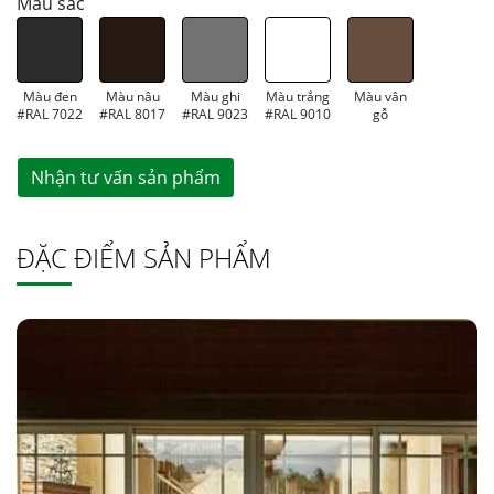
Màu sắc
Màu đen
Màu nâu
Màu ghi
Màu trắng
Màu vân
#RAL 7022
#RAL 8017
#RAL 9023
#RAL 9010
gỗ
Nhận tư vấn sản phẩm
ĐẶC ĐIỂM SẢN PHẨM