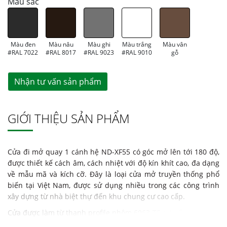
Màu sắc
Màu đen
Màu nâu
Màu ghi
Màu trắng
Màu vân
#RAL 7022
#RAL 8017
#RAL 9023
#RAL 9010
gỗ
Nhận tư vấn sản phẩm
GIỚI THIỆU SẢN PHẨM
Cửa đi mở quay 1 cánh hệ ND-XF55 có góc mở lên tới 180 độ,
được thiết kế cách âm, cách nhiệt với độ kín khít cao, đa dạng
về mẫu mã và kích cỡ. Đây là loại cửa mở truyền thống phổ
biến tại Việt Nam, được sử dụng nhiều trong các công trình
xây dựng từ nhà biệt thự đến khu chung cư cao cấp.
Cửa được làm từ thanh profile nhôm 6063-T5 sơn tĩnh điện, có
hệ phụ kiện kim khí đồng bộ bao gồm chốt đa điểm, bản lề