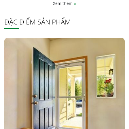
Xem thêm
3D, tay nắm, khóa,…
Phần kính đơn của cửa có nhiều độ dày khác nhau, bao gồm:
ĐẶC ĐIỂM SẢN PHẨM
5mm, 6mm, 6.38mm, 8mm, 8,38mm, 10mm, 10.38mm, 12mm,
12.38mm.